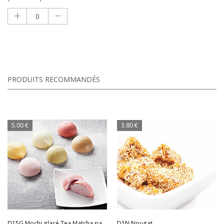
PRODUITS RECOMMANDÉS
5.00 €
3.80 €
D15G Mochi glacé Tea Matcha par 2
D1N Nougat