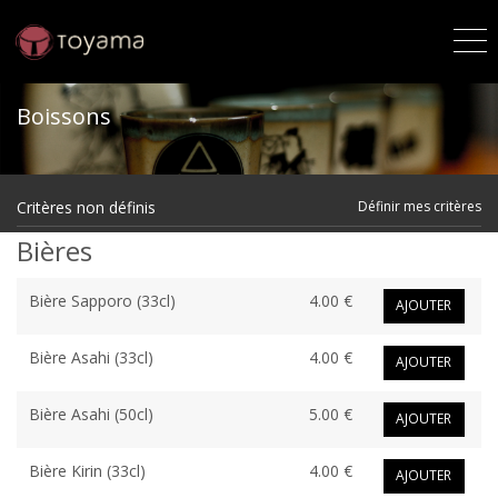
Boissons
Critères non définis
Définir mes critères
Bières
Bière Sapporo (33cl)
4.00 €
AJOUTER
Bière Asahi (33cl)
4.00 €
AJOUTER
Bière Asahi (50cl)
5.00 €
AJOUTER
Bière Kirin (33cl)
4.00 €
AJOUTER