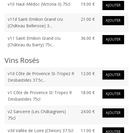
v10 Haut-Médoc (Victoria II) 75cl
19.00 €
AJOUTER
v11d Saint-Emilion Grand cru
21.00 €
AJOUTER
(Château Bellerose) 3...
v11 Saint-Emilion Grand cru
36.00 €
AJOUTER
(Château du Barry) 75c...
Vins Rosés
v1d Côte de Provence St-Tropez R
12.00 €
AJOUTER
Desbastides 37.5c...
v1 Côte de Provence St-Tropez R
18.00 €
AJOUTER
Desbastides 75cl
v2 Sancerre (Les Châtaigniers)
24.00 €
AJOUTER
75cl
v3d Vallée de Loire (Chinon) 37.5cl
11.00 €
AJOUTER