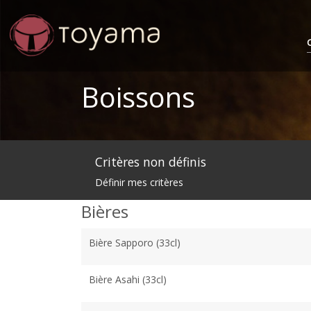
Boissons
Critères non définis
Définir mes critères
Bières
Bière Sapporo (33cl)
Bière Asahi (33cl)